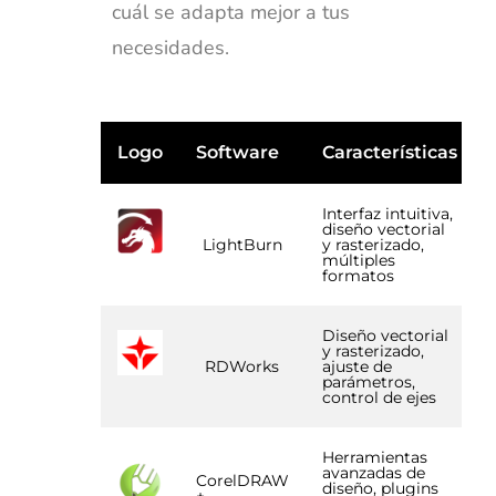
cuál se adapta mejor a tus
necesidades.
Logo
Software
Características
Interfaz intuitiva,
diseño vectorial
LightBurn
y rasterizado,
múltiples
formatos
Diseño vectorial
y rasterizado,
RDWorks
ajuste de
parámetros,
control de ejes
Herramientas
avanzadas de
CorelDRAW
diseño, plugins