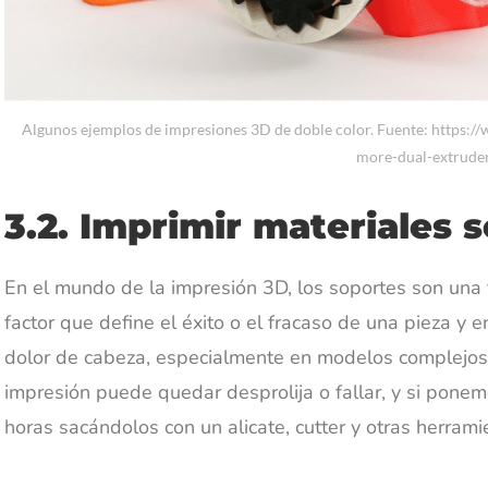
Algunos ejemplos de impresiones 3D de doble color. Fuente: https://
more-dual-extrude
3.2. Imprimir materiales 
En el mundo de la impresión 3D, los soportes son una
factor que define el éxito o el fracaso de una pieza 
dolor de cabeza, especialmente en modelos complejos
impresión puede quedar desprolija o fallar, y si pon
horas sacándolos con un alicate, cutter y otras herrami