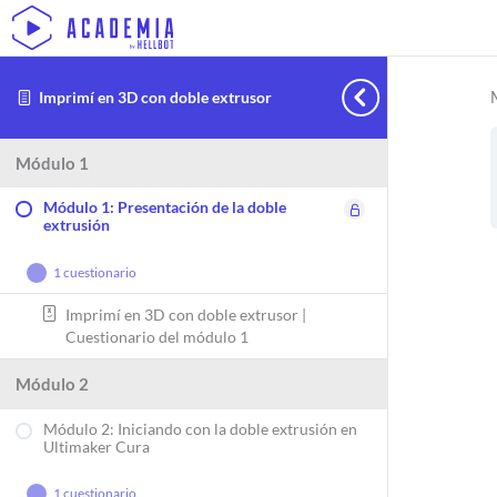
Imprimí en 3D con doble extrusor
Módulo
Módulo
Módulo
Módulo
Actividades
Contraer
Expandir
Expandir
Expandir
Expandir
Módulo 1
1:
2:
3:
4:
finales
Presentación
Iniciando
Ajustes
Imprimir
Módulo 1: Presentación de la doble
extrusión
de
con
de
soportes
la
la
impresión
solubles
1 cuestionario
doble
doble
de
extrusión
extrusión
doble
Imprimí en 3D con doble extrusor |
Cuestionario del módulo 1
en
extrusión
Ultimaker
Módulo 2
Cura
Módulo 2: Iniciando con la doble extrusión en
Ultimaker Cura
1 cuestionario