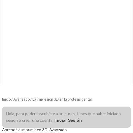
Inicio
/
Avanzado
/ La impresión 3D en la prótesis dental
Hola, para poder inscribirte a un curso, tenes que haber iniciado
sesión o crear una cuenta.
Iniciar Sesión
Aprendé a imprimir en 3D
,
Avanzado